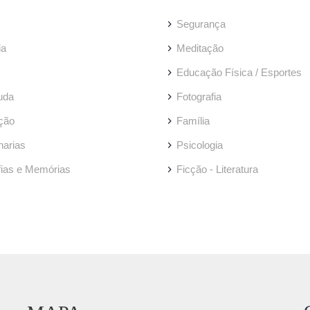
Segurança
ia
Meditação
Educação Física / Esportes
uda
Fotografia
ção
Família
arias
Psicologia
fias e Memórias
Ficção - Literatura