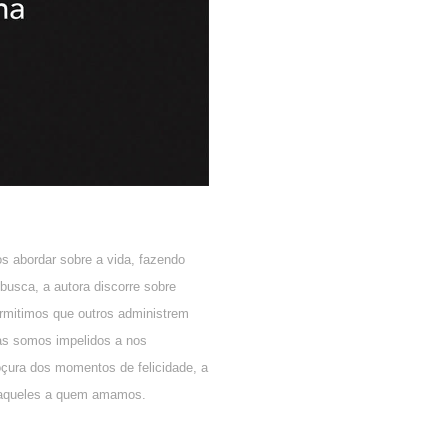
 abordar sobre a vida, fazendo
usca, a autora discorre sobre
rmitimos que outros administrem
ras somos impelidos a nos
oçura dos momentos de felicidade, a
ra aqueles a quem amamos.