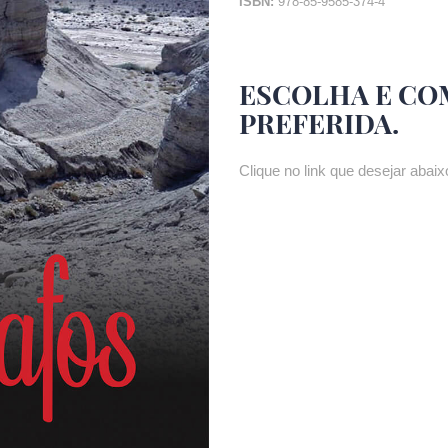
ISBN:
978-85-9585-374-4
ESCOLHA E CO
PREFERIDA.
Clique no link que desejar abaixo