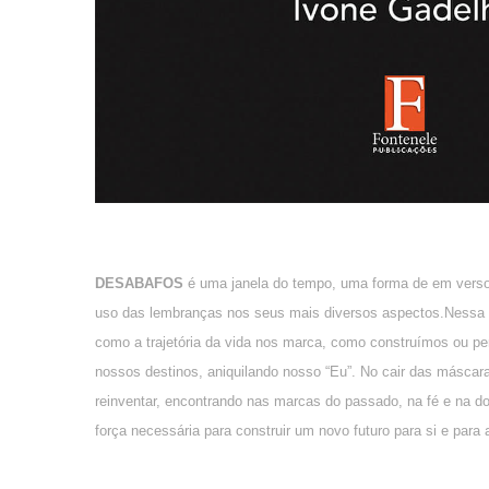
DESABAFOS
é uma janela do tempo, uma forma de em versos
uso das lembranças nos seus mais diversos aspectos.Nessa b
como a trajetória da vida nos marca, como construímos ou pe
nossos destinos, aniquilando nosso “Eu”. No cair das másca
reinventar, encontrando nas marcas do passado, na fé e na d
força necessária para construir um novo futuro para si e pa