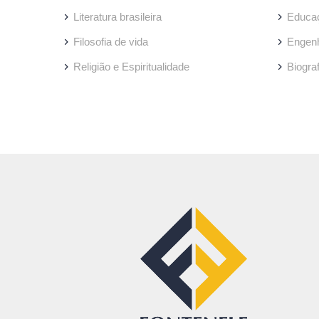
Literatura brasileira
Educa
Filosofia de vida
Engenh
Religião e Espiritualidade
Biogra