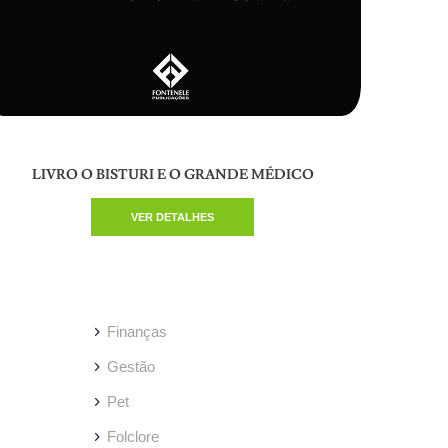
LIVR
LIVRO O BISTURI E O GRANDE MÉDICO
VER DETALHES
Finanças
Gestão
Pet
Folclore