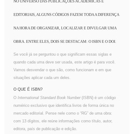
NO UNIVERSO DAS PUBLICAÇÕES ACADÊMICAS E
EDITORIAIS, ALGUNS CÓDIGOS FAZEM TODA A DIFERENÇA
NA HORA DE ORGANIZAR, LOCALIZAR E DIVULGAR UMA
OBRA. ENTRE ELES, DOIS SE DESTACAM: O ISBN E O DOI.
Se você já se perguntou o que significam essas siglas e
quando cada uma deve ser usada, este artigo é para você.
Vamos desvendar o que são, como funcionam e em que
situações aplicar cada um deles.
O QUE É ISBN?
O
International Standard Book Number
(ISBN) é um código
numérico exclusivo que identifica livros de forma única no
mercado editorial. Pense nele como o “RG” de uma obra:
com 13 dígitos, ele reúne informações como título, autor,
editora, país de publicação e edição.