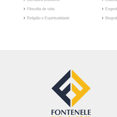
Filosofia de vida
Engenh
Religião e Espiritualidade
Biogra