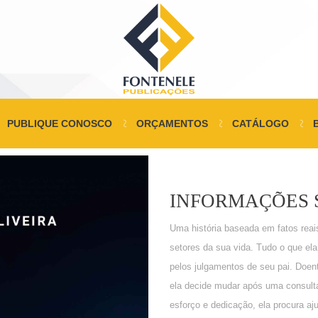
PUBLIQUE CONOSCO
ORÇAMENTOS
CATÁLOGO
INFORMAÇÕES 
Uma história baseada em fatos rea
setores da sua vida. Tudo o que el
pelos julgamentos de seu pai. Doen
ela decide mudar após uma consult
esforço e dedicação, ela procura aju