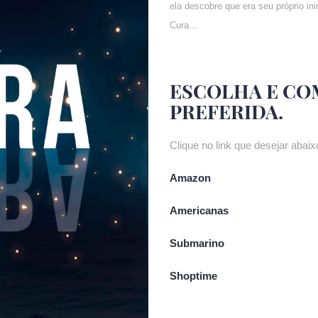
ela descobre que era seu próprio ini
Cura...
ESCOLHA E CO
PREFERIDA.
Clique no link que desejar abaixo
Amazon
Americanas
Submarino
Shoptime