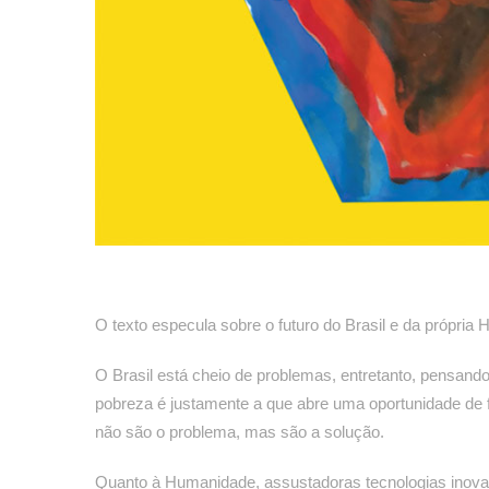
O texto especula sobre o futuro do Brasil e da própri
O Brasil está cheio de problemas, entretanto, pensando
pobreza é justamente a que abre uma oportunidade de 
não são o problema, mas são a solução.
Quanto à Humanidade, assustadoras tecnologias inovad