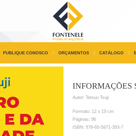
PUBLIQUE CONOSCO
ORÇAMENTOS
CATÁLOGO
INFORMAÇÕES 
Autor: Tetsuo Tsuji
Formato: 12 x 19 cm
Páginas: 96
ISBN: 978-65-5871-393-7