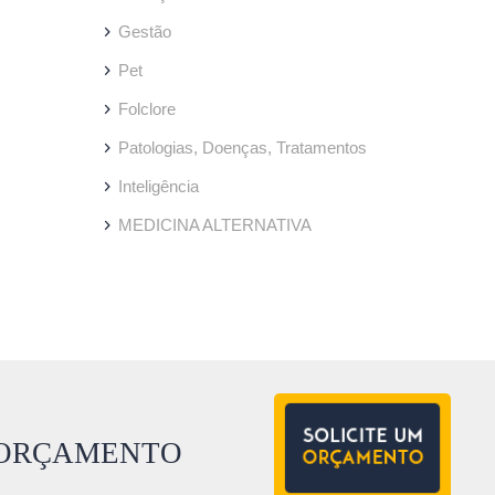
Gestão
Pet
Folclore
Patologias, Doenças, Tratamentos
Inteligência
MEDICINA ALTERNATIVA
ORÇAMENTO