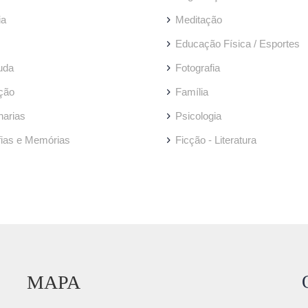
ia
Meditação
Educação Física / Esportes
uda
Fotografia
ção
Família
arias
Psicologia
fias e Memórias
Ficção - Literatura
MAPA