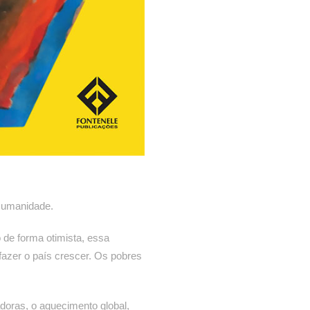
a Humanidade.
 de forma otimista, essa
fazer o país crescer. Os pobres
oras, o aquecimento global,