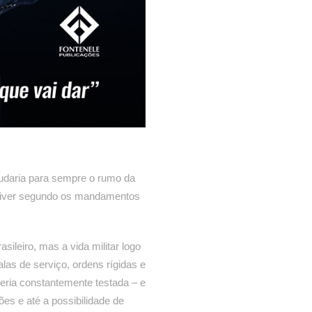
udaria para sempre o rumo da
 viver segundo os mandamentos
ileiro, mas a vida militar logo
las de serviço, ordens rígidas e
seria constantemente testada – e
sões e até a possibilidade de