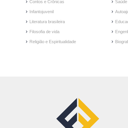
Contos e Crônicas
Saúde
Infantojuvenil
Autoaj
Literatura brasileira
Educa
Filosofia de vida
Engenh
Religião e Espiritualidade
Biogra