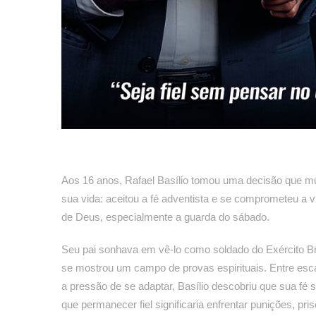
Aos 16 anos, Rafael Basílio tomou uma decisão que m
sua vida: aceitou a fé adventista e se comprometeu a
de Deus, especialmente a guarda do sábado.
Seu pai sonhava em vê-lo como soldado do Exército Bras
se mostrou um campo de provas espirituais. Entre esca
a pressão de se adaptar, Basílio descobriu que sua fé 
que permanecer fiel significaria enfrentar punições, pri