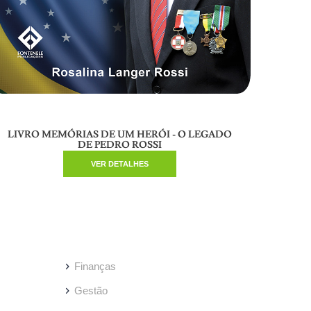
LIVRO MEMÓRIAS DE UM HERÓI - O LEGADO
DE PEDRO ROSSI
LIVR
VER DETALHES
Finanças
Gestão