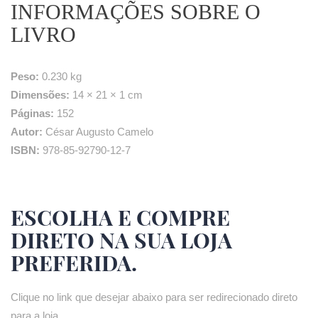
INFORMAÇÕES SOBRE O
LIVRO
Peso:
0.230 kg
Dimensões:
14 × 21 × 1 cm
Páginas:
152
Autor:
César Augusto Camelo
ISBN:
978-85-92790-12-7
ESCOLHA E COMPRE
DIRETO NA SUA LOJA
PREFERIDA.
Clique no link que desejar abaixo para ser redirecionado direto
para a loja.