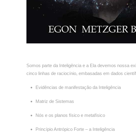
Somos parte da Inteligência e a Ela devemos nossa ex
cinco linhas de raciocínio, embasadas em dados científ
Evidências de manifestação da Inteligência
Matriz de Sistemas
Nós e os planos físico e metafísico
Princípio Antrópico Forte – a Inteligência