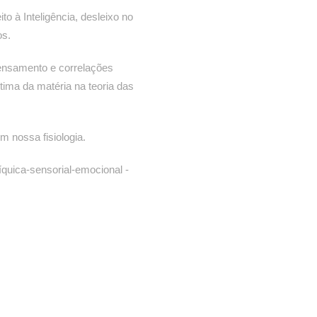
o à Inteligência, desleixo no
os.
ensamento e correlações
tima da matéria na teoria das
m nossa fisiologia.
íquica-sensorial-emocional -