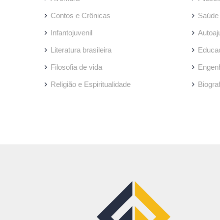
Contos e Crônicas
Saúde
Infantojuvenil
Autoaj
Literatura brasileira
Educa
Filosofia de vida
Engenh
Religião e Espiritualidade
Biogra