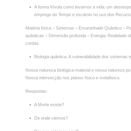
A forma frívola como levamos a vida: um desrespeit
emprego do Tempo e escárnio no uso dos Recurs
Matéria física – Sistemas – Emaranhado Quântico – P
quânticas – Dimensão profunda – Energia: Realidade úl
cordas.
Biologia quântica. A vulnerabilidade dos sistemas e
Nossa natureza biológica-material e nossa natureza ps
Nossa intersecção nos planos físico e metafisico.
Respostas:
A Morte existe?
De onde viemos?