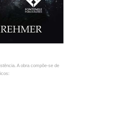
istência. A obra compõe-se de
icos: