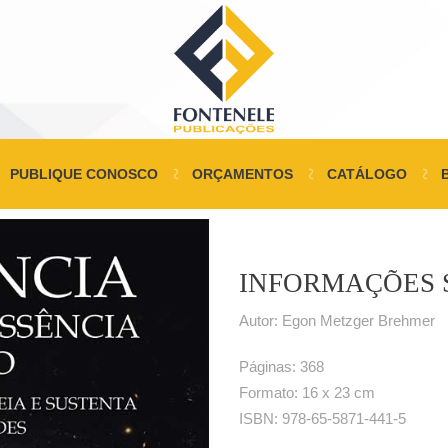
PUBLIQUE CONOSCO
ORÇAMENTOS
CATÁLOGO
INFORMAÇÕES 
Autor: Egon Metzger Brehmer
Páginas: 368
Formato: 16 x 23 cm
ISBN: 978-65-5871-441-5